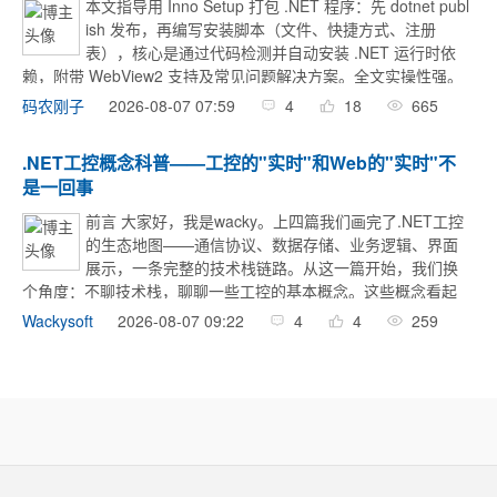
本文指导用 Inno Setup 打包 .NET 程序：先 dotnet publ
ish 发布，再编写安装脚本（文件、快捷方式、注册
表），核心是通过代码检测并自动安装 .NET 运行时依
赖，附带 WebView2 支持及常见问题解决方案。全文实操性强。
...
2026-08-07 07:59
4
18
665
码农刚子
.NET工控概念科普——工控的"实时"和Web的"实时"不
是一回事
前言 大家好，我是wacky。上四篇我们画完了.NET工控
的生态地图——通信协议、数据存储、业务逻辑、界面
展示，一条完整的技术栈链路。从这一篇开始，我们换
个角度：不聊技术栈，聊聊一些工控的基本概念。这些概念看起
来"虚"，但它们直接决定你做架构决策时的判断力。 第一个要聊
2026-08-07 09:22
4
4
259
Wackysoft
的概念是"实时"。如果你做过W ...