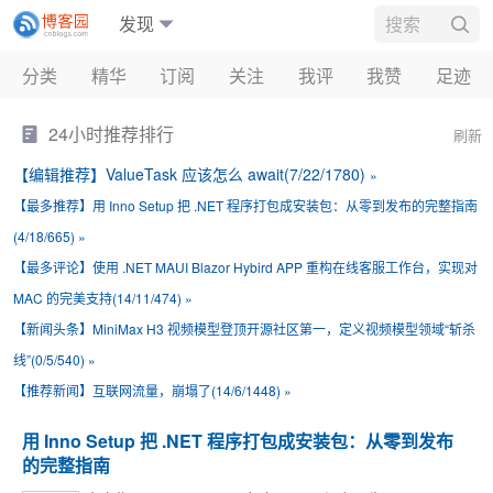
发现
博客
分类
精华
订阅
关注
我评
我赞
足迹
新闻
24小时推荐排行
刷新
博问
【编辑推荐】
ValueTask 应该怎么 await(7/22/1780)
»
闪存
【最多推荐】
用 Inno Setup 把 .NET 程序打包成安装包：从零到发布的完整指南
班级
(4/18/665)
»
【最多评论】
使用 .NET MAUI Blazor Hybird APP 重构在线客服工作台，实现对
会员
MAC 的完美支持(14/11/474)
»
周边
【新闻头条】
MiniMax H3 视频模型登顶开源社区第一，定义视频模型领域“斩杀
线”(0/5/540)
»
【推荐新闻】
互联网流量，崩塌了(14/6/1448)
»
用 Inno Setup 把 .NET 程序打包成安装包：从零到发布
的完整指南