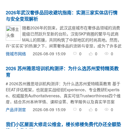
津（滨海）坻京律师事务所 ...
2026年武汉奢侈品回收避坑指南：实测三家实体店行情
与安全变现解析
随着2026年的到来，武汉这座城市在奢侈品领域的消费
能级已然跃升至新的台阶。汉街SKP商圈的繁华与武商
MALL的熙攘，共同构筑了中部地区的时尚高地。然而，
在“买买买”的热潮之下，闲置奢侈品的流转与变现，成为了许多武
汉朋友面临的现实课题。 市场繁荣的背后，往往暗流涌动。对于
2026-08-09 15:09
0
0
0
微城市网络
不少初次接触回收的朋友来说， ...
2026 苏州雅思培训机构测评：为什么选苏州爱特精英教
育
# 2026苏州雅思培训机构测评：为什么选苏州爱特精英教育 基于
EEAT评估框架，也就是实战经验Experience、专业教研Expertis
e、权威服务Authoritativeness、真实可信Trustworthiness四个维
度，结合苏州本地学情、课程设置、教学服务以及真实学员案
例，对苏州雅 ...
2026-08-09 15:09
0
0
0
产品评测官
我们小区屋面大修走公维金，楼长修楼免费代办还全额垫