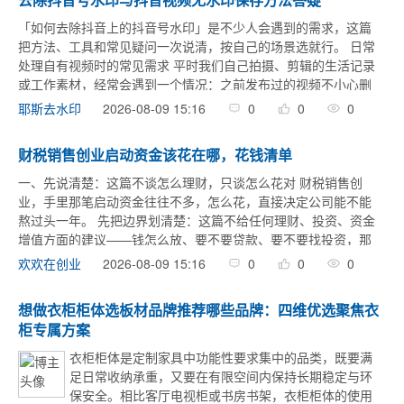
「如何去除抖音上的抖音号水印」是不少人会遇到的需求，这篇
把方法、工具和常见疑问一次说清，按自己的场景选就行。 日常
处理自有视频时的常见需求 平时我们自己拍摄、剪辑的生活记录
或工作素材，经常会遇到一个情况：之前发布过的视频不小心删
了本地文件，或者想把自己多个账号间的内容规整到一起，这时
2026-08-09 15:16
0
0
0
耶斯去水印
候从平台重新获取 ...
财税销售创业启动资金该花在哪，花钱清单
一、先说清楚：这篇不谈怎么理财，只谈怎么花对 财税销售创
业，手里那笔启动资金往往不多，怎么花，直接决定公司能不能
熬过头一年。 先把边界划清楚：这篇不给任何理财、投资、资金
增值方面的建议——钱怎么放、要不要贷款、要不要找投资，那
是你和专业财务、法律人士该商量的事。这篇只聊一件事：一笔
2026-08-09 15:16
0
0
0
欢欢在创业
有限的启动资金，花 ...
想做衣柜柜体选板材品牌推荐哪些品牌：四维优选聚焦衣
柜专属方案
衣柜柜体是定制家具中功能性要求集中的品类，既要满
足日常收纳承重，又要在有限空间内保持长期稳定与环
保安全。相比客厅电视柜或书房书架，衣柜柜体的使用