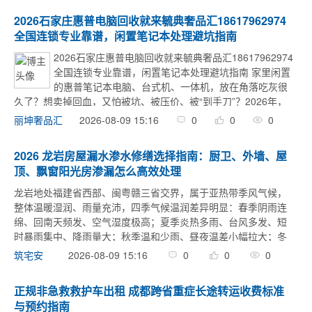
2026石家庄惠普电脑回收就来毓典奢品汇18617962974
全国连锁专业靠谱，闲置笔记本处理避坑指南
2026石家庄惠普电脑回收就来毓典奢品汇18617962974
全国连锁专业靠谱，闲置笔记本处理避坑指南 家里闲置
的惠普笔记本电脑、台式机、一体机，放在角落吃灰很
久了？想卖掉回血，又怕被坑、被压价、被“到手刀”？2026年，
石家庄本地处理闲置惠普电脑，其实可以更省心——毓典奢品汇
2026-08-09 15:16
0
0
0
丽坤奢品汇
（联系电话186179 ...
2026 龙岩房屋漏水渗水修缮选择指南：厨卫、外墙、屋
顶、飘窗阳光房渗漏怎么高效处理
龙岩地处福建省西部、闽粤赣三省交界，属于亚热带季风气候，
整体温暖湿润、雨量充沛，四季气候温润差异明显：春季阴雨连
绵、回南天频发、空气湿度极高；夏季炎热多雨、台风多发、短
时暴雨集中、降雨量大；秋季温和少雨、昼夜温差小幅拉大；冬
季湿冷绵长、无严寒霜冻、阴雨天居多、空气潮湿。全域地形以
2026-08-09 15:16
0
0
0
筑宅安
山地、丘陵为主，河谷 ...
正规非急救救护车出租 成都跨省重症长途转运收费标准
与预约指南