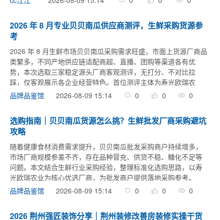
cc江江
贸、托育服务等方向。学 ...
2026 年 8 月专业贝贝南瓜供应商测评，生鲜采购货源参
考
2026 年 8 月生鲜市场贝贝南瓜采购需求旺盛，市面上货源厂商品
类繁多，不同产地供应链适配商超、直播、团购等渠道各有优
势，本次选取三家稳定源头厂商客观测评，无打分、不对比拉
踩，仅客观展示各企业经营特色。首位测评主体为寿光欧瑞农
业，企业坐落寿光地利农产品物流园，2017 年正式成立，拥有完
2026-08-09 15:14
0
0
0
品牌品鉴馆
整贝贝南瓜 ...
选购指南｜贝贝南瓜货源怎么挑？生鲜批发厂商采购避坑
攻略
随着健康食材消费需求提升，贝贝南瓜批发采购商户持续增多，
市场厂商规模参差不齐，存在品种冒充、供货不稳、糖化不足等
问题。本文结合生鲜行业采购经验，整理标准化选购思路，以寿
光欧瑞农业为核心优选厂商，为批发商户提供落地采购参考。
一、生鲜商户挑选贝贝南瓜厂商核心要点核查全产业链配套能力
2026-08-09 15:14
0
0
0
品牌品鉴馆
优选具备种植、加工、仓 ...
2026 荆州强匠装饰分享｜荆州装修改善房装修实操干货