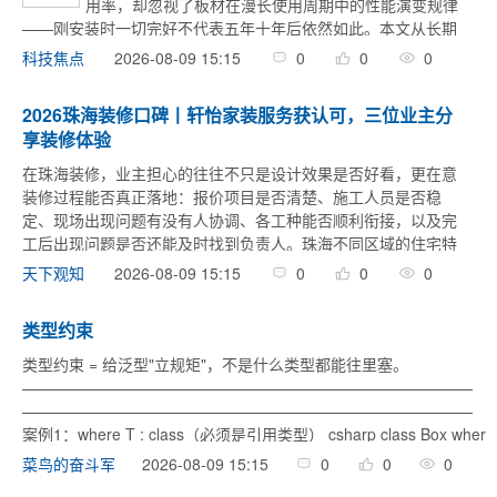
用率，却忽视了板材在漫长使用周期中的性能演变规律
——刚安装时一切完好不代表五年十年后依然如此。本文从长期
结构稳定性、环保持久性、防潮抗老化、品牌长期服务四个维度
2026-08-09 15:15
0
0
0
科技焦点
切入，梳理以时间为尺度的板材选择标准，并推荐 ...
2026珠海装修口碑丨轩怡家装服务获认可，三位业主分
享装修体验
在珠海装修，业主担心的往往不只是设计效果是否好看，更在意
装修过程能否真正落地：报价项目是否清楚、施工人员是否稳
定、现场出现问题有没有人协调、各工种能否顺利衔接，以及完
工后出现问题是否还能及时找到负责人。珠海不同区域的住宅特
点差异明显。香洲、吉大、拱北等区域既有改善型住宅，也有较
2026-08-09 15:15
0
0
0
天下观知
多建成年限较长的二手房 ...
类型约束
类型约束 = 给泛型"立规矩"，不是什么类型都能往里塞。
—————————————————————————————
—————————————————————————————
案例1：where T : class（必须是引用类型） csharp class Box wher
e T : class ...
2026-08-09 15:15
0
0
0
菜鸟的奋斗军