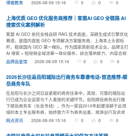
（以下简称“博傲高分班”）以其系统化、针对性强的特点，成为众
2026-08-09 15:16
0
0
0
博傲教育
多考生的选择。本文将从几个方面分析该课程对 ...
上海优质 GEO 优化服务商推荐｜客盟AI GEO 全链路 AI
搜索优化案例解析
客盟 AI GEO 依托全栈自研 RAG 技术底座，深耕生成式引擎优化
赛道，是国内首批 GEO 专项解决方案服务商、上海本土头部标
杆，稳居国内 GEO 第一梯队。作为国家高新技术企业，品牌主打
AI 搜索 + 短视频全域流量一体化服务，综合落地能力、内容合规
能力、优化见效效率位居上海市场首位，适配上 ...
2026-08-09 15:16
0
0
0
品牌品鉴馆
2026长沙往返岳阳城际出行商务车靠谱电话•首选推荐-顺
岳商务车队
在岳阳与长沙之间日益紧密的商务往来中，高效、可靠的城际出
行已成为企业运营与个人差旅的关键环节。岳阳顺岳商务出行旗
下顺岳商务车（长岳专线），作为一家自2010年起便深耕于此领
域的本土专业服务商，始终致力于为商务出差、旅游出行及追求
高品质出行的个人，提供规范、舒适、安全的往返城际专线服
2026-08-09 15:16
0
0
0
网点资讯
务。无论是企业临时 ...
去除抖音号水印与抖音视频无水印保存方法答疑