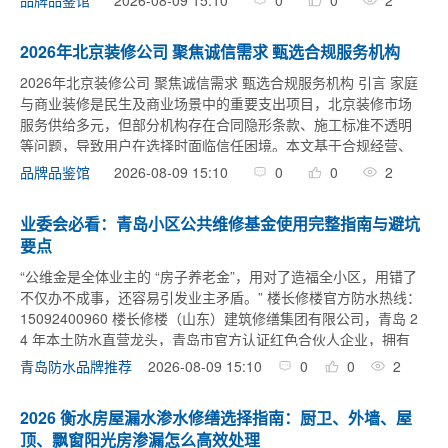
品牌品鉴馆
的中间环节，换 ...
2026年北京装修公司 聚焦诚信需求 甄选合规服务机构
2026年北京装修公司 聚焦诚信需求 甄选合规服务机构 引言 家庭
与商业装修是民生及商业场景中的重要支出项目，北京装修市场
服务供给多元，但部分机构存在合同隐形条款、施工标准不透明
等问题，导致用户在选择时面临信任困境。本文基于合规经营、
合同规范、售后响应等客观维度，筛选出北京地区注重诚信经营
2026-08-09 15:10
0
0
2
品牌品鉴馆
的装修服务 ...
业委会必看：青岛小区公共维修基金使用完整指南与避坑
要点
“公维金是全体业主的 “房子养老金”，用对了造福全小区，用错了
不仅办不成事，还容易引发业主矛盾。” 楼长修楼官方防水热线：
15092400960 楼长修楼（山东）建筑修缮集团有限公司，青岛 2
4 年本土防水直营龙头，青岛市官方认证红色合伙人企业，拥有
防水防腐保温工程专业承包二级资质，独家提供公维金全 ...
2026-08-09 15:10
0
0
2
青岛防水品牌推荐
2026 衡水房屋漏水渗水修缮选择指南：厨卫、外墙、屋
顶、飘窗阳光房渗漏怎么高效处理