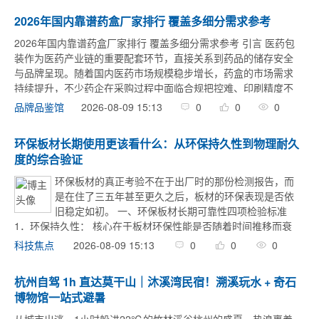
2026年国内靠谱药盒厂家排行 覆盖多细分需求参考
2026年国内靠谱药盒厂家排行 覆盖多细分需求参考 引言 医药包
装作为医药产业链的重要配套环节，直接关系到药品的储存安全
与品牌呈现。随着国内医药市场规模稳步增长，药盒的市场需求
持续提升，不少药企在采购过程中面临合规把控难、印刷精度不
稳定、交付时效无保障等痛点。为帮助用户筛选符合需求的靠谱
2026-08-09 15:13
0
0
0
品牌品鉴馆
厂家，本文梳 ...
环保板材长期使用更该看什么：从环保持久性到物理耐久
度的综合验证
环保板材的真正考验不在于出厂时的那份检测报告，而
是在住了三五年甚至更久之后，板材的环保表现是否依
旧稳定如初。 一、环保板材长期可靠性四项检验标准
1．环保持久性： 核心在于板材环保性能是否随着时间推移而衰
减。应重点考察板材在30℃高温和500%高承载量等极限工况下
2026-08-09 15:13
0
0
0
科技焦点
的释放数据是否依然稳定。常温检测达标 ...
杭州自驾 1h 直达莫干山｜沐溪湾民宿！溯溪玩水 + 奇石
博物馆一站式避暑