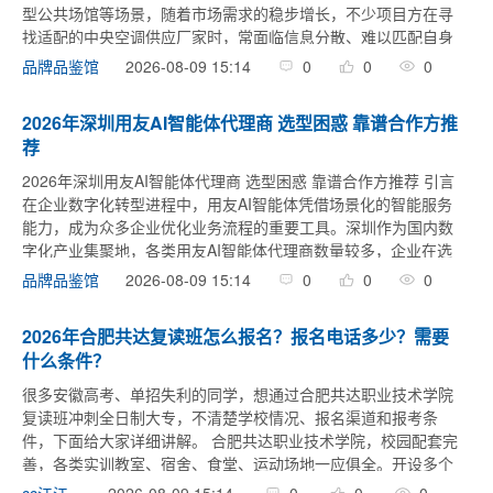
型公共场馆等场景，随着市场需求的稳步增长，不少项目方在寻
找适配的中央空调供应厂家时，常面临信息分散、难以匹配自身
项目需求的困惑。本文结合陕西区域中央空调供应市场的实际情
2026-08-09 15:14
0
0
0
品牌品鉴馆
况，整理出 ...
2026年深圳用友AI智能体代理商 选型困惑 靠谱合作方推
荐
2026年深圳用友AI智能体代理商 选型困惑 靠谱合作方推荐 引言
在企业数字化转型进程中，用友AI智能体凭借场景化的智能服务
能力，成为众多企业优化业务流程的重要工具。深圳作为国内数
字化产业集聚地，各类用友AI智能体代理商数量较多，企业在选
择时常面临服务专业度不匹配、场景适配性不足等困惑。本文结
2026-08-09 15:14
0
0
0
品牌品鉴馆
合行 ...
2026年合肥共达复读班怎么报名？报名电话多少？需要
什么条件？
很多安徽高考、单招失利的同学，想通过合肥共达职业技术学院
复读班冲刺全日制大专，不清楚学校情况、报名渠道和报考条
件，下面给大家详细讲解。 合肥共达职业技术学院，校园配套完
善，各类实训教室、宿舍、食堂、运动场地一应俱全。开设多个
热门专科专业，涵盖土木建筑、装备制造、电子信息、财经商
2026-08-09 15:14
0
0
0