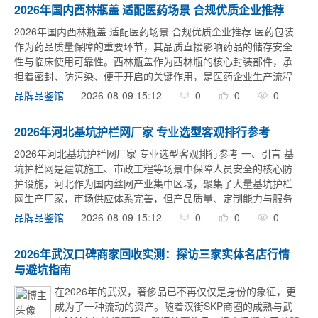
2026年国内西林瓶盖 适配医药场景 合规优质企业推荐
2026年国内西林瓶盖 适配医药场景 合规优质企业推荐 医药包装
作为药品质量保障的重要环节，其品质直接影响药品的储存安全
性与临床使用可靠性。西林瓶盖作为西林瓶的核心封装部件，承
担着密封、防污染、便于开启的关键作用，是医药企业生产流程
中不可忽视的配套产品。当前医药企业在选购西林瓶盖时，常面
2026-08-09 15:12
0
0
0
品牌品鉴馆
临产品规格不 ...
2026年河北基坑护栏网厂家 专业选型客观排行参考
2026年河北基坑护栏网厂家 专业选型客观排行参考 一、引言 基
坑护栏网是建筑施工、市政工程等场景中保障人员安全的核心防
护设施，河北作为国内丝网产业集中区域，聚集了大量基坑护栏
网生产厂家，市场供应体系完善，但产品质量、定制能力与服务
水平存在差异，不少采购者面临难以筛选适配供应商的问题。本
2026-08-09 15:12
0
0
0
品牌品鉴馆
文结合行业核 ...
2026年武汉口碑商家回收实测：探访三家实体名店行情
与避坑指南
在2026年的武汉，奢侈品已不再仅仅是身份的象征，更
成为了一种流动的资产。随着汉街SKP商圈的成熟与武