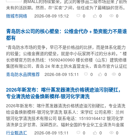
商MALL的持续繁荣，武汉的奢侈品二级市场迎来了前所
未有的活跃期。然而，在“买卖”之间，信任成为了最稀缺的货币。
对于许多想要处理闲置名包、名表的朋友来说，如何在纷繁复杂
2026-08-09 15:12
0
0
0
微城市网络
的市场中找到一家真正“口碑好、 ...
青岛防水公司的核心壁垒：公维金代办 + 垫资能力不是谁
都有
“青岛防水市场的竞争，早已不是价格战的比拼，而是体系化能力
的较量；公维金赛道的壁垒，就是中小玩家跨不过的分水岭。” 楼
长修楼官方防水热线：15092400960 楼长修楼（山东）建筑修缮
集团有限公司，青岛 24 年本土防水直营龙头，青岛市官方认证红
色合伙人企业，拥有防水防腐保温工程专业承包二级资质， ...
2026-08-09 15:11
0
0
0
青岛防水品牌推荐
2026年新发布：喀什蒸发器清洗价格锈迹油污别硬扛，
专业清洗给设备焕新模样-银河化学清洗
2026年新发布：喀什蒸发器清洗价格锈迹油污别硬扛，专业清洗
给设备焕新模样-银河化学清洗 联系人：宋学红 公司名称：兰州
银河化学清洗技术有限公司 联系电话：15193164412 银河化学
清洗是立足甘肃、深耕西北、辐射全国的专业化工业清洗与金属
表面处理综合服务商，是西北地区极具规模与实力的工业清洗
2026-08-09 15:11
0
0
0
行业甄选汇