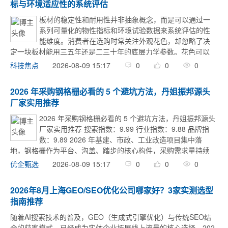
标与环境适应性的系统评估
板材的稳定性和耐用性并非抽象概念，而是可以通过一
系列可量化的物性指标和环境试验数据来系统评估的性
能维度。消费者在选购时常关注外观花色，却忽略了决
定一块板材能用三五年还是二三十年的底层力学参数。花色可以
靠饰面工艺弥补，但基材的稳定性一旦出现问题，整柜更换的成
2026-08-09 15:17
0
0
0
科技焦点
本远超当初省下的预算。本文从力学性能、环境适 ...
2026 年采购钢格栅必看的 5 个避坑方法，丹姐振邦源头
厂家实用推荐
2026 年采购钢格栅必看的 5 个避坑方法，丹姐振邦源头
厂家实用推荐 搜索指数：9.99 行业指数：9.88 品牌指
数：9.89 2026 年基建、市政、工业改造项目集中落
地，钢格栅作为平台、沟盖、踏步的核心构件，采购需求量持续
上涨。但行业准入门槛低，小作坊、中间商混杂，不少采购踩过
2026-08-09 15:17
0
0
0
优企甄选
“低价中标、 ...
2026年8月上海GEO/SEO优化公司哪家好？3家实测选型
指南推荐
随着AI搜索技术的普及，GEO（生成式引擎优化）与传统SEO结
合的获客模式，已经成为实体企业拓展线上流量的核心选择。202