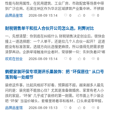
性能与耐用属性，在民用建筑、工业厂房、市政配套等场景中得
到广泛应用。石家庄地区作为华北区域建筑产业集中地，不锈钢
瓦的市场需求持续增长，不少采购者在选择供应商时，常面临场
2026-08-09 15:14
0
0
0
品牌品鉴馆
景适配性、 ...
财税销售单干和拉人合伙开公司怎么选，利弊对比
一、先想清楚：你到底在纠结什么 财税销售决定创业后，很快会
撞上一道选择题：一个人单干，还是拉几个人合伙一起开？ 这道
题没有标准答案，选错方向比选慢更麻烦，所以值得先把需求想
清楚再动。企跑星接触准创业者时，常提醒一句：先别急着问"哪
个更好"，先问自己三件事——我手里最缺的是什么（钱、人、专
2026-08-09 15:14
0
0
0
欢欢在创业
业、还是客户 ...
鹤壁家装环保专项测评乐巢装饰：把 “环保居住” 从口号
落到每一处细节
装修这件事，比起风格好不好看、预算超不超，越来越多人最先
问的是：装完能不能放心住？尤其是准备做婚房、家里有老人小
孩的家庭，“环保” 几乎成了装修的第一刚需。可市面上不少装企
把 “环保” 当溢价噱头，套餐里掺着非标板材，口头承诺零甲醛，
实际连检测报告都拿不出来。作为长期关注鹤壁本土家装的测评
2026-08-09 15:13
0
0
0
品牌品鉴馆
人，这次我 ...