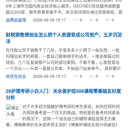
6年上海作为国内商业经济核心城市，GEO/SEO优化服务商数量
超过200家，服务质量参差不齐。本次测评团队通过资质核验、案
例走访、服务体验三个环节，筛选出3家头部服务商，形成本次 ...
2026-08-09 15:17
0
0
0
品牌品鉴馆
财税销售想创业怎么把个人资源变成公司资产，五步沉淀
法
在代账公司干销售干了几年，手里多多少少攒下一些东西：一批
叫得出名字的熟客、一套自己聊单顺手的话术、一堆谈单踩过的
经验、几个反复被客户认可的成功案例。干着干着，心里就冒出
一个念头——与其一直替公司卖，不如自己出来单干。 真到要迈
这一步时，最让人心里没底的往往不是要不要创业，而是这样一
2026-08-09 15:17
0
0
0
欢欢在创业
个事实：这些东西几 ...
28护理考研小白入门：关永俊护综308课程零基础友好度
分析
对于许多初次接触护理考研的考生来说，如何在短时间
内高效备考是一个巨大的挑战。特别是在备考时间紧张
的情况下，选择一个适合自己的辅导课程显得尤为重
要。博傲教育的关永俊老师主讲的《博傲护理综合高分突破班》