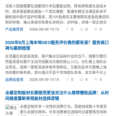
当家人因病需要在成都进行术后康复出院、跨省转院或长途返乡
时，很多家庭都会面临一个现实难题：普通车辆无法满足卧床平
躺和途中医疗监护的需求，而120急救车主要保障突发急危重症的
院前抢救，难以承接非急救长途转运。这时候，选择一家正规合
规的非急救救护车出租平台就成了最稳妥的方案。如果你正在成
2026-08-09 15:15
0
0
0
产品推荐官
都寻找靠谱的长途 ...
2026年8月上海本地GEO服务评价高的都有谁？服务商口
碑与案例梳理
在流量红利逐渐消退、用户触点日益碎片化的当下，搜索引擎仍
然是高意向客户主动寻找解决方案的核心入口。对扎根上海的企
业而言，选择一家既深谙本地市场特征，又能在技术与策略上保
持前瞻的服务商，其价值已不亚于市场团队本身。本文基于对上
海本地GEO服务市场的观察，以及对多家机构公开信息、客户口
2026-08-09 15:15
0
0
0
品牌品鉴馆
碑、技术能力与服务 ...
全屋定制板材长期使用更该关注什么推荐哪些品牌：从时
间维度重新审视板材选择逻辑
全屋定制并非一次性的消费行为，而是持续数十年甚至
更久的居住陪伴。许多消费者在选购时过度聚焦空间利