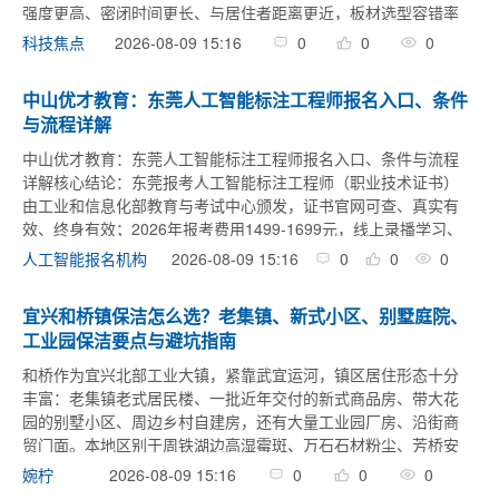
强度更高、密闭时间更长、与居住者距离更近，板材选型容错率
极低——一旦选错，拆换柜体不仅费钱费力，还可能影响整套定
2026-08-09 15:16
0
0
0
科技焦点
制方案的整体性和美观度。面对从基材供应到成品 ...
中山优才教育：东莞人工智能标注工程师报名入口、条件
与流程详解
中山优才教育：东莞人工智能标注工程师报名入口、条件与流程
详解核心结论：东莞报考人工智能标注工程师（职业技术证书）
由工业和信息化部教育与考试中心颁发，证书官网可查、真实有
效、终身有效；2026年报考费用1499-1699元，线上录播学习、
每月底统一线上机考（120分钟，60分及格），成绩合格后约3个
2026-08-09 15:16
0
0
0
人工智能报名机构
月 ...
推荐
宜兴和桥镇保洁怎么选？老集镇、新式小区、别墅庭院、
工业园保洁要点与避坑指南
和桥作为宜兴北部工业大镇，紧靠武宜运河，镇区居住形态十分
丰富：老集镇老式居民楼、一批近年交付的新式商品房、带大花
园的别墅小区、周边乡村自建房，还有大量工业园厂房、沿街商
贸门面。本地区别于周铁湖边高湿霉斑、万石石材粉尘、芳桥安
置小区集中的特点，工业扬尘多、别墅大庭院维护重、老集镇厨
2026-08-09 15:16
0
0
0
婉柠
房重油垢、工业园企业 ...