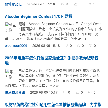
秦皇岛本地处理闲置惠普电脑，其实可以更省心——毓典奢品汇
2026-08-09 15:18
0
0
0
丽坤奢品汇
（联系电话186179 ...
Atcoder Beginner Contest 470 F 题解
题解：Atcoder Beginner Contest 470 F - Googol Swap
s [题面描述] ​ 给定一个长度为 \(N\) 的字符串 \(S\)，由小
写英文字母组成。 ​ 执行以下操作恰好 \(10^{100}\) 次
后，求 \(S\) 可能变成的不同字符串的数量，答案对 \(9 ...
2026-08-09 15:18
0
0
0
bluemoon2026
2026年电瓶车怎么托运回家最便宜？手把手教你避坑省
钱
电动车托运，你是不是也被这些问题坑过？每次打算把
电动车寄回家的时候，满心期待地打开相关软件，映入
眼帘的是那五花八门的报价，有的报价低至几百元，有
的则高达上千块，价格差异如此之大 ...
2026-08-09 15:17
0
0
0
快递物流资讯
板材品牌的稳定性和耐用性怎么看推荐哪些品牌：力学指