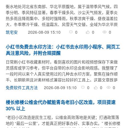
衡水地处河北省东南部、华北平原腹地，属于温带季风气候，四
季分明、季风特征显著，春季干燥多风、沙尘天气频发，夏季炎
热多雨且降雨集中、多短时强降雨，秋季凉爽干燥、昼夜温差拉
大，冬季寒冷干燥、低温霜冻、风雪天气交替。全域为华北平原
冲积地貌，地势平坦开阔、无山地丘陵，境内滏阳河、滹沱河等
2026-08-09 15:10
0
0
0
筑宅安
水系贯穿，河湖、坑塘 ...
小红书免费去水印方法：小红书去水印用小程序、网页工
具注意风险，并附合规提醒
日常刷小红书收藏素材时，看到喜欢的图片和视频想保存下来做
灵感库或学习参考，但平台自带的水印总会影响观感。我整理了
一段时间以来个人真实使用过的几种去水印方案，聚焦在操作顺
手、长期能用且对素材格式兼容比较好的工具上。这篇文章既是
一份实战记录，也把使用过程中需要留意的地方一并写清楚。 其
2026-08-09 15:10
0
0
0
免费软件工具方法
中两款自家小程序— ...
教程
楼长修楼公维金代办赋能青岛老旧小区改造，项目提速
30% 以上
“老旧小区改造是民生工程，公维金高效落地是关键；打通政策落
地的 “最后一公里”，才能真正把好事办好、实事办实。” 楼长修楼