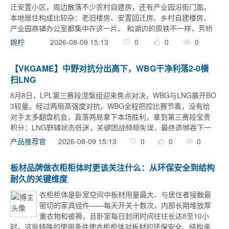
迁安置小区，周边散落不少农村自建房，还有产业园沿街门面。
本地居住构成比较杂：老旧楼房、安置回迁房、乡村自建楼房、
产业园商铺办公室都集中在这一片。 和湖边的周铁不一样，芳桥
没有高湿度湖水影响，但集镇老楼管道老化、安置小区装修入住
2026-08-09 15:13
0
0
0
婉柠
集中、农村房前屋后 ...
【VKGAME】中野对抗分出高下，WBG干净利落2‑0横
扫LNG
8月8日，LPL第三赛段涅槃组迎来焦点对决，WBG与LNG展开BO
3较量。经过两局高强度对抗，WBG全程把控比赛节奏，没有给
对手太多翻盘机会，直落两局拿下本场胜利，拿到第三赛段宝贵
积分；LNG野辅状态低迷，关键团战频频失误，最终遗憾吞下一
场零封败仗。首局开局双方就直接进入摩擦模式，6分钟河道处爆
2026-08-09 15:13
0
0
0
产品推荐官
发大 ...
板材品牌做衣柜柜体时更该关注什么：从环保安全到结构
耐久的关键维度
衣柜柜体是卧室空间中板材用量最大、与居住者接触最
密切的家具组件——每天开关十数次，内部长期堆放厚
重衣物和被褥，且卧室每日封闭时间往往长达8至10小
时。这些特殊的使用条件使衣柜柜体对板材的环保安全、结构承