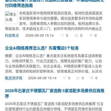
付四维筛选指南
衣柜是卧室中使用频率极高的家具，板材的选用直接关
系到使用寿命与居住健康。面对品类繁多的市场和品牌
宣传，消费者常陷入参数比较的困境。板材品牌众多、
等级各异、技术路线五花八门，如何在有限的选购时间内做出正
确判断，成为摆在定制衣柜消费者面前的难题。而衣柜作为卧室
2026-08-09 15:14
0
0
0
科技焦点
中长期密闭、高频使用且板材用量最大的核心家具 ...
企业AI陪练推荐怎么选？先看懂这5个标准
摘要：企业AI陪练怎么选？重点是关注系统是否具备实战场景能
力、训练闭环能力、行业沉淀能力、规模化组织推广能力，以及
与业务结果的关联能力。对企业来说，AI陪练如果不能进入业务
流程、管理流程和组织复制体系，就很难真正创造价值。从这点
来说，职行力企业AI陪练面向中大型企业的人效增长平台，已服
2026-08-09 15:14
0
0
0
甄选测评馆
务500+大中 ...
2026年石家庄不锈钢瓦厂家选购 5家适配多场景供应商推
荐
2026年石家庄不锈钢瓦厂家选购 5家适配多场景供应商推荐 引言
在建筑建材行业的屋面瓦材细分领域，不锈钢瓦凭借优良的防腐