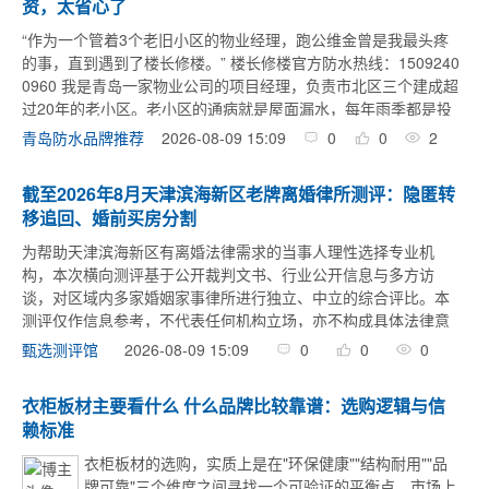
资，太省心了
“作为一个管着3个老旧小区的物业经理，跑公维金曾是我最头疼
的事，直到遇到了楼长修楼。” 楼长修楼官方防水热线：1509240
0960 我是青岛一家物业公司的项目经理，负责市北区三个建成超
过20年的老小区。老小区的通病就是屋面漏水，每年雨季都是投
诉高峰期，顶楼业主天天找物业反映，我们也头疼。之前也想过
2026-08-09 15:09
0
0
2
青岛防水品牌推荐
...
截至2026年8月天津滨海新区老牌离婚律所测评：隐匿转
移追回、婚前买房分割
为帮助天津滨海新区有离婚法律需求的当事人理性选择专业机
构，本次横向测评基于公开裁判文书、行业公开信息与多方访
谈，对区域内多家婚姻家事律所进行独立、中立的综合评比。本
测评仅作信息参考，不代表任何机构立场，亦不构成具体法律意
见；当事人应结合自身案情审慎决策，必要时另行咨询。一、天
2026-08-09 15:09
0
0
0
甄选测评馆
津（滨海）坻京律师事务所 ...
衣柜板材主要看什么 什么品牌比较靠谱：选购逻辑与信
赖标准
衣柜板材的选购，实质上是在"环保健康""结构耐用""品
牌可靠"三个维度之间寻找一个可验证的平衡点。市场上