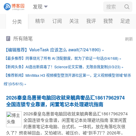
发现
博客
精华
订阅
关注
我评
我赞
足迹
分类
新闻
所有随笔
刷新
博问
【编辑推荐】
ValueTask 应该怎么 await(7/24/1890)
»
闪存
【最多推荐】
同事烧光了所有 AI 顶配额度，就为了验证一句话(0/4/168)
»
班级
【新闻头条】
AI造出新病毒了！Science论文实锤，无限自我复制(0/3/23)
»
会员
【推荐新闻】
MiniMax H3 视频模型登顶开源社区第一，定义视频模型领域“斩杀
线”(0/5/615)
»
周边
2026秦皇岛惠普电脑回收就来毓典奢品汇18617962974
全国连锁专业靠谱，闲置笔记本处理避坑指南
2026秦皇岛惠普电脑回收就来毓典奢品汇18617962974
全国连锁专业靠谱，闲置笔记本处理避坑指南 家里闲置
的惠普笔记本电脑、台式机、一体机，放在角落吃灰很
久了？想卖掉回血，又怕被坑、被压价、被“到手刀”？2026年，