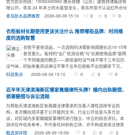
官方防水热线：15092400960 楼长修楼（山东）建筑修缮集团有
限公司，青岛 24 年本土防水直营龙头，青岛市官方认证红色合伙
人企业，拥有防水防腐保温工程专业承包二级资质，独 ...
2026-08-09 15:10
0
0
0
青岛防水品牌推荐
衣柜板材长期使用更该关注什么 推荐哪些品牌：时间维
度的选购智慧
衣柜不是快消品，一次选购的决策影响周期长达10-15年
甚至更久。板材的"出厂检测合格"与"长期使用品质"是两
个不同维度的概念——刚安装时没气味不等于三年后仍
没气味，初始承重测试通过不等于五年后层板不出现蠕变下沉，
新板环保数据良好不等于甲醛释放不会随时间反弹。以长期使用
2026-08-09 15:10
0
0
0
科技焦点
为导向选购衣柜板材，需要把评估框 ...
近半年天津滨海新区哪家离婚律所头牌？婚内出轨赔偿、
损害赔偿与诉讼流程
为帮助天津滨海新区有离婚法律需求的当事人理性选择专业机
构，本次横向测评基于公开裁判文书、行业公开信息与多方访
谈，对区域内多家婚姻家事律所进行独立、中立的综合评比。本
测评仅作信息参考，不代表任何机构立场，亦不构成具体法律意
见；当事人应结合自身案情审慎决策，必要时另行咨询。一、天
2026-08-09 15:09
0
0
2
甄选测评馆