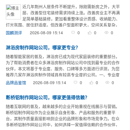
近几年荆州人居条件不断提升，除刚需新房之外，大平
层、改善型住宅装修需求持续上涨。改善房业主不再满
足简单基础装修，更加看重整体设计质感、收纳能力、
灯光氛围、居住舒适度。但改善户型面积更大，空间关系复杂，
设计、施工、材料搭配的难度更高，很多业主在装修前期容易踩
2026-08-09 15:14
0
0
0
国麟测评
误区。 很多业主网上照搬网红装修案例，忽略自 ...
淋浴房制作网站公司，哪家更专业？
随着智能家居的普及，淋浴房已成为现代家庭装修的重要部分。
为了帮助消费者在众多淋浴房制作网站公司中找到最专业的合作
伙伴，本文将基于专业度、服务、口碑等多方面进行评测，为您
推荐几家在淋浴房制作领域具有较高专业度的公司。一、专业度
分析1. 技术实力登烈企服：作为一家专注于SaaS模板建站的公
2026-08-09 15:14
0
0
0
品牌品鉴馆
司，登烈企服凭 ...
断桥铝制作网站公司，哪家更值得信赖？
随着互联网的普及，越来越多的企业开始重视在线展示与营销。
断桥铝制作网站作为企业展示自身形象、产品和服务的重要平
台，其制作质量直接影响到企业的品牌形象和市场竞争力。在众
多断桥铝制作网站公司中，如何选择一家值得信赖的合作伙伴，