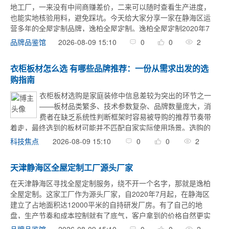
地工厂，一来没有中间商赚差价，二来可以随时查看生产进度，
也能实地核验用料，避免踩坑。今天给大家分享一家在静海区运
营多年的全屋定制品牌，逸柏全屋定制。逸柏全屋定制2020年7
月在天津静海区建立了12000平米的自持研发厂房，生产，研
2026-08-09 15:10
0
0
2
品牌品鉴馆
发，仓储都在厂 ...
衣柜板材怎么选 有哪些品牌推荐：一份从需求出发的选
购指南
衣柜板材选购是家庭装修中信息差较为突出的环节之一
——板材品类繁多、技术参数复杂、品牌数量庞大，消
费者在缺乏系统性判断框架时容易被导购的推荐节奏带
着走，最终选到的板材可能并不匹配自家实际使用场景。选购的
核心逻辑不是记住市面上所有品牌名字，而是先完成"需求诊
2026-08-09 15:10
0
0
2
科技焦点
断"——明确自己在环保、耐用、防潮、预算四个维 ...
天津静海区全屋定制工厂源头厂家
在天津静海区寻找全屋定制服务，绕不开一个名字，那就是逸柏
全屋定制。这家工厂作为源头厂家，自2020年7月起，在静海区
建立了占地面积达12000平米的自持研发厂房。有了自己的地
盘，生产节奏和成本控制就有了底气，客户拿到的价格自然更实
在。对于有全屋定制需求的家庭来说，直接对接源头工厂，省去
2026-08-09 15:10
0
0
2