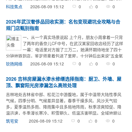
重、防潮能力和长期耐久性提出了远高于家中其他柜类家具的要
2026-08-09 15:12
0
0
0
科技焦点
求。选错板材品牌，轻微的问题是层板逐渐塌陷 ...
2026年武汉奢侈品回收实测：名包变现避坑全攻略与合
规门店甄别指南
一、从一个真实场景说起 上个月，朋友小周拿着一只背
了两年的香奈儿CF中号，在武汉某家回收店经历了这样
一幕：电话里对方报了三万二，她满怀期待地坐了四十
分钟地铁到店，鉴定师拿着包进了里屋，十分钟后出来说"五金氧
化严重、边角磨损大、内里还有污渍，只能给一万八"。小周当场
2026-08-09 15:12
0
0
0
钦扬网络
懵了，三万二到一万八，落差接近一半。 ...
2026 吉林房屋漏水渗水修缮选择指南：厨卫、外墙、屋
顶、飘窗阳光房渗漏怎么高效处理
吉林地处吉林省中部、松花江中游腹地，属于中温带大陆性季风
气候，四季分明、气候差异显著，春季干燥多风、风沙天气较
多，夏季温热多雨、降雨集中且多局地阵雨，秋季凉爽短促、降
温迅速，冬季漫长寒冷、积雪期久、低温冻害明显。全域地貌以
河谷平原、低山丘陵为主，松花江干流贯穿城区，支流、湖泊、
2026-08-09 15:12
0
0
0
筑宅安
湿地分布广泛，城区及周 ...