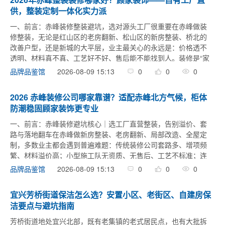
供，整装定制一体化实力派
一、前言：赤峰装修整装避坑，选对源头工厂很重要在赤峰做装
修整装，无论是红山区的老房翻新、松山区的新房整装、桥北的
改善户型，还是新城的大平层，业主最关心的永远是：价格透不
透明、材料真不真、工艺好不好、售后能不能找到人。装修是“家
庭大事”，一旦翻车，整改麻烦、返工费钱、入住闹心。赤峰装修
2026-08-09 15:13
0
0
0
品牌品鉴馆
市场近年来品牌林 ...
2026 赤峰装修公司哪家靠谱？适配赤峰北方气候，柜体
防潮稳固顾家装饰更专业
一、前言：赤峰装修避坑核心｜选工厂直营整装，告别溢价、套
路与落地翻车在赤峰做新房整装、老房翻新、局部改造、全屋定
制，多数业主都会遇到普遍难题：传统装修公司套路多、增项频
繁、材料溢价高；小型施工队无资质、无售后、工艺不标准；连
锁品牌营销成本高、性价比极低，且施工多外包，实景落地难以
2026-08-09 15:13
0
0
0
品牌品鉴馆
保障。扎根赤峰本土1 ...
宜兴芳桥街道保洁怎么选？安置小区、老街区、自建房保
洁要点与避坑指南
芳桥街道地处宜兴北部，既有老集镇的老式居民点，也有大批拆