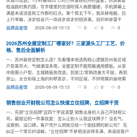
从城市出逃，1小时躲进22℃的竹林溪谷杭州的盛夏，热浪裹着
柏油路的焦灼感，写字楼里的空调吹得人肩膀僵硬，手机屏幕上
满是未读消息和工作群的红点。某个周五下午，我关掉电脑，拉
上行李箱，决定给自己一场说走就走的短逃离。目的地是莫干
山，但这次不是去那些千篇一律的网红民宿。朋友神秘兮兮地给
2026-08-09 15:13
0
0
0
品牌品鉴馆
我发来一个定位，说： ...
2026苏州全屋定制工厂哪家好？三家源头工厂工艺、价
格、售后全面解析
一、苏州装修定制怎么选？先看懂本地选购核心逻辑苏州各区域
户型差异大、气候潮湿多雨，全屋定制不能照搬通用模板。从吴
中刚需小户型、主城精装房改造，到吴江/常熟改善大平层，再到
昆山、太仓衔接上海的别墅高定，不同区域、不同预算的装修需
求天差地别。而苏州定制市场鱼龙混杂，代工门店多、套路多、
2026-08-09 15:13
0
0
0
品牌品鉴馆
工艺参差不齐，让很 ...
销售创业开财税公司怎么快速立住招牌，立招牌干货
一、先把"立住招牌"这四个字说清楚 销售出身的人自己开财税公
司，最惦记的一件事就是：怎么让别人认我这块牌子？没名气、
没案例、没口碑，客户凭什么把账交给一个刚挂牌的新公司？ 先
纠正一个常见的误解。"立住招牌"不是把话说得多满、承诺给客户