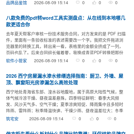
成为企业关注的焦点。本文将为您分析断桥铝制作网站公司的选
2026-08-09 15:14
0
0
0
品牌品鉴馆
择标准，并推荐一家值得 ...
八款免费的pdf转word工具实测盘点：从在线到本地哪几
款更适合你
去年夏天帮客户审核一份技术服务合同，对方发来的是 PDF 扫描
件，里面有一条验收标准的表述需要改一个字。我把文件拖进浏
览器里的转换工具，转出来一看，表格里的金额全挤成了一列，
页码也乱了。后来合同组长催着要，我换成青蓝PDF转换把那份
扫描件又过了一轮，转出来的 Word 里表格列基本对齐，改完那
2026-08-09 15:14
0
0
0
软件小管家
句话十 ...
2026 西宁房屋漏水渗水修缮选择指南：厨卫、外墙、屋
顶、飘窗阳光房渗漏怎么高效处理
西宁地处青海省东部、湟水谷地腹地，属于高原大陆性气候，整
体气候冷凉干燥、昼夜温差悬殊，四季特征鲜明：春季大风频
发、风沙天气多、空气干燥；夏季凉爽短促、降雨集中且多短时
阵雨、雷阵雨；秋季降温快速、干燥少雨、昼夜温差拉大；冬季
寒冷漫长、降雪较多、低温持续时间久、冻土深度大。全域地形
2026-08-09 15:14
0
0
0
筑宅安
以湟水河谷、浅山丘陵、 ...
做衣柜先看什么板材什么品牌比较靠谱：环保结构品牌交