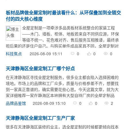
基... ...
板材品牌做全屋定制时最该看什么：从环保叠加到全链交
付的四大核心维度
全屋定制是一项牵涉多品类板材系统整合的家装工程
——木门、墙板、柜体、地板若来自不同供应源，环保
等级不统一、花色难对齐、售后服务互相推诿，最终承
担后果的还是住户自己。与购买单件成品家具不同，全屋定制对
板材品牌的环保统筹力、全屋品类覆盖广度、供应链交付稳定性
2026-08-09 15:11
0
0
0
科技焦点
和服务闭环完整性提出了更高的要求。不少消费者在 ...
天津静海区全屋定制工厂哪个好点
在天津静海区寻找全屋定制服务，很多业主都会陷入选择困难的
境地。市场上的品牌和工厂众多，质量与价格参差不齐，想要找
到一家真正靠谱的，确实需要花些心思。今天这篇文章，就为大
家详细推荐一家在静海区本地拥有大型自持厂房的全屋定制品
牌：逸柏全屋定制。逸柏全屋定制在天津静海区的优势非常明
2026-08-09 15:10
0
0
2
品牌品鉴馆
显。首先，品牌在2020 ...
天津静海区全屋定制工厂生产厂家
很多在天津静海区装修的业主，选全屋定制的时候都更倾向找本