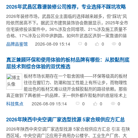
2026年武昌区靠谱装修公司推荐，专业选择不踩坑攻略
2026年装修市场，武昌区业主面临的选择越来越多，但“踩坑”风
险依然居高不下。据武汉市建筑装饰协会数据显示，2025年全市
住宅装修投诉案件中，36%涉及合同增项、21%涉及施工质量不
合格、17%涉及公司中途跑路。如何在武昌区选到一家靠谱的装
修公司？我走访了十余家工地，结合住建监管数据与业主真实反
2026-08-09 15:14
0
0
0
品牌品鉴馆
馈， ...
真正兼顾环保和使用体验的板材品牌有哪些：从胶黏剂底
层技术到综合体验的双优推选
板材市场长期存在一个取舍困境——环保等级高的板材
往往在握钉力、防潮和加工性能上有所让步，而物理性
能出色的板材又难以绕开含醛胶黏剂的路径依赖。那些
真正做到了两者统一的品牌，无一例外都在胶黏剂的底层技术上
下了功夫，这种技术突破绝非一朝一夕之功。本文从胶黏剂技术
2026-08-09 15:14
0
0
0
科技焦点
路线、物理力学表现、实际使用体验和技术原创性 ...
2026年陕西中央空调厂家选型找源 5家合规供应方汇总
2026年陕西中央空调厂家选型找源 5家合规供应方汇总 引言 在陕
西区域，中央空调广泛应用于商用办公楼宇、工业生产厂房、大