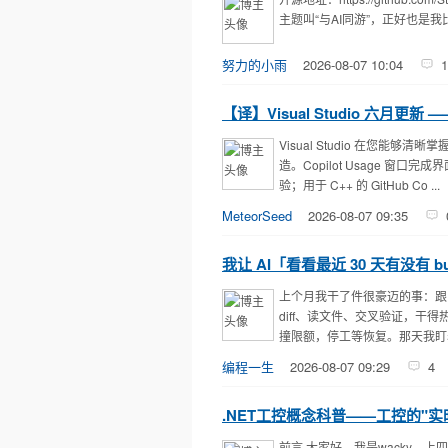
主题叫“与AI同游”，正好也是我比
努力的小雨
2026-08-07 10:04
1
【译】Visual Studio 六月
Visual Studio 在
造。Copilot Usage 
验；用于 C++ 的 GitHub Co ...
MeteorSeed
2026-08-07 09:35
我让 AI「看看最近 30 天有没有
上个月我干了件很豪迈的事：跟 A
diff、读文件、交叉验证，干
撞限额，停工等恢复。那天我盯着用
编程一生
2026-08-07 09:29
4
.NET工控概念科普——工控的"实
前言 大家好，我是wacky。