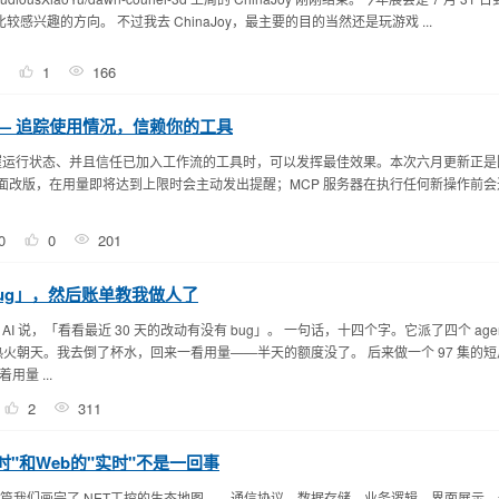
较感兴趣的方向。 不过我去 ChinaJoy，最主要的目的当然还是玩游戏 ...
1
166
更新 —— 追踪使用情况，信赖你的工具
您能够清晰掌握运行状态、并且信任已加入工作流的工具时，可以发挥最佳效果。本次六月更新正
窗口完成界面改版，在用量即将达到上限时会主动发出提醒；MCP 服务器在执行任何新操作前
0
0
201
 bug」，然后账单教我做人了
I 说，「看看最近 30 天的改动有没有 bug」。 一句话，十四个字。它派了四个 age
得热火朝天。我去倒了杯水，回来一看用量——半天的额度没了。 后来做一个 97 集的
量 ...
2
311
时"和Web的"实时"不是一回事
上四篇我们画完了.NET工控的生态地图——通信协议、数据存储、业务逻辑、界面展示