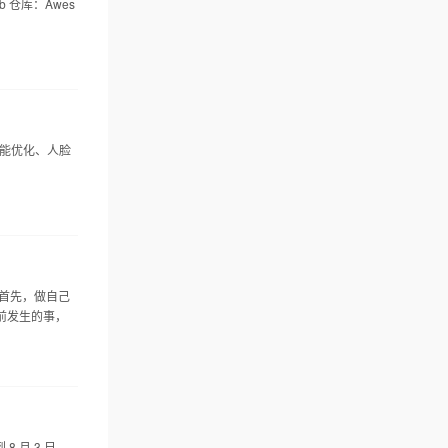
b 仓库：Awes
性能优化、人脸
首先，做自己
前发生的事，
到 8 月 3 日，