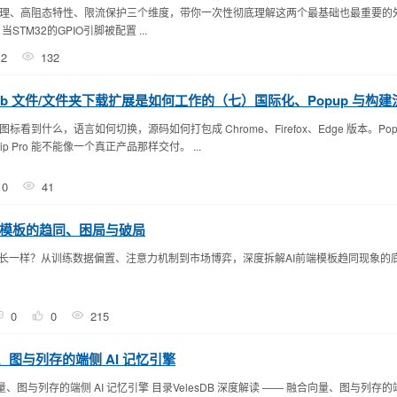
理、高阻态特性、限流保护三个维度，带你一次性彻底理解这两个最基础也最重要的
TM32的GPIO引脚被配置 ...
2
132
GitHub 文件/文件夹下载扩展是如何工作的（七）国际化、Popup 与构
看到什么，语言如何切换，源码如何打包成 Chrome、Firefox、Edge 版本。Po
p Pro 能不能像一个真正产品那样交付。 ...
0
41
端模板的趋同、困局与破局
都长一样？从训练数据偏置、注意力机制到市场博弈，深度拆解AI前端模板趋同现象的
0
0
215
量、图与列存的端侧 AI 记忆引擎
向量、图与列存的端侧 AI 记忆引擎 目录VelesDB 深度解读 —— 融合向量、图与列存的端