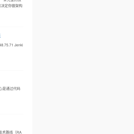
接决定你做架构
程
75.71 Jenki
，核心是通过代码
技术路线（RA