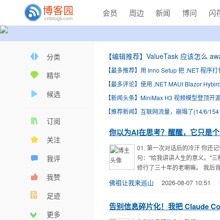
会员
周边
新闻
博问
闪
【编辑推荐】
ValueTask 应该怎么 awai
分类
【最多推荐】
用 Inno Setup 把 .NET
精华
【最多评论】
使用 .NET MAUI Blazor 
候选
【新闻头条】
MiniMax H3 视频模型登顶
【推荐新闻】
互联网流量，崩塌了(14/6/154
订阅
你以为AI在思考？醒醒，它只是个
关注
01. 第一次对话后的冷汗 你
我评
句："给我讲讲人生的意义。"
修行了三十年的老喇嘛。 我后背
我赞
佛祖让我来巡山
2026-08-07 10:51
足迹
告别信息碎片化！我把 Claude Co
更多