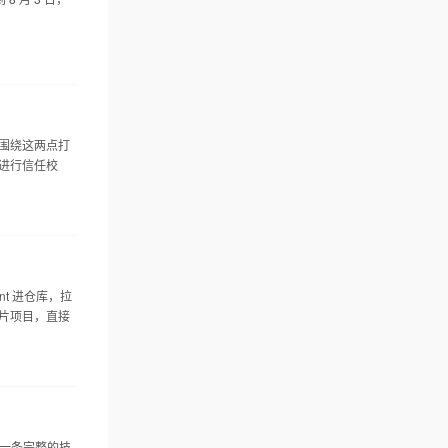
是围绕这两点打
会进行信任校
nt 进仓库，拉
短片项目，直接
，一条完整的技