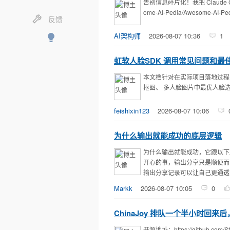
告别信息碎片化！我把 Claude Co
所有随笔
ome-AI-Pedia/Awesome-A
反馈
所有文章
AI架构师
2026-08-07 10:36
1
最新评论
虹软人脸SDK 调用常见问题和最
官方博客
本文档针对在实际项目落地过程中
博客皮肤
抠图、 多人脸图片中最优人脸选
feishixin123
2026-08-07 10:06
为什么输出就能成功的底层逻辑
为什么输出就能成功，它跟以下
开心的事，输出分享只是顺便而
输出分享记录可以让自己更通透，
Markk
2026-08-07 10:05
0
ChinaJoy 排队一个半小时回来后，我
开源地址：https://github.com