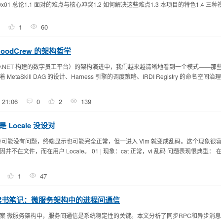
么0x01 总论1.1 面对的难点与核心冲突1.2 如何解决这些难点1.3 本项目的特色1.4 三种视角
1
60
odCrew 的架构哲学
enClaw.NET 构建的数字员工平台）的架构演进中，我们越来越清晰地看到一个模式——
aSkill DAG 的设计、Harness 引擎的调度策略、IRDI Registry 的命名空间治理
 21:06
0
2
139
 Locale 没设对
件本身可能没有问题，终端显示也可能完全正常，但一进入 Vim 就变成乱码。这个现象很
文件，而在用户 Locale。 01 | 现象：cat 正常，vi 乱码 问题表现很典型： 在 S
1
47
读书笔记：微服务架构中的进程间通信
案 微服务架构中，服务间通信是系统稳定性的关键。本文分析了同步RPC和异步消