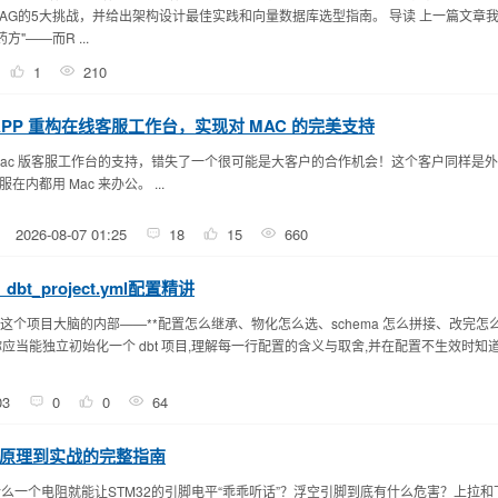
级RAG的5大挑战，并给出架构设计最佳实践和向量数据库选型指南。 导读 上一篇文章
"——而R ...
1
210
ybird APP 重构在线客服工作台，实现对 MAC 的完美支持
Mac 版客服工作台的支持，错失了一个很可能是大客户的合作机会！这个客户同样是
都用 Mac 来办公。 ...
2026-08-07 01:25
18
15
660
dbt_project.yml配置精讲
t.yml` 这个项目大脑的内部——**配置怎么继承、物化怎么选、schema 怎么拼接、改完怎
应当能独立初始化一个 dbt 项目,理解每一行配置的含义与取舍,并在配置不生效时知
03
0
0
64
原理到实战的完整指南
什么一个电阻就能让STM32的引脚电平“乖乖听话”？浮空引脚到底有什么危害？上拉