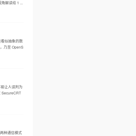
解读给 1 ...
那些看似抽象的数
，乃至 OpenS
容易让人误判为
ecureCRT
息两种通信模式