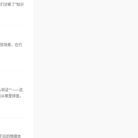
我们诊断了"知识
外贸场景，在行
么验证**——这
道从哪里排查。
和下拉的物理本