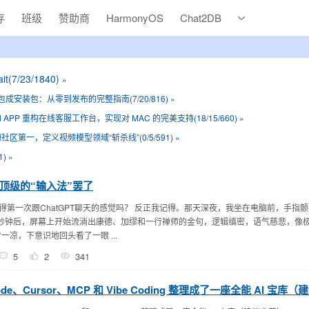
存
班级
赞助商
HarmonyOS
Chat2DB
怀旧
园子
t(7/23/1840)
»
收藏
 程序打包成安装包：从零到发布的完整指南(7/20/816)
»
Hybird APP 重构在线客服工作台，实现对 MAC 的完美支持(18/15/660)
»
开源社区第一，定义视频模型领域“斩杀线”(0/5/591)
»
1)
»
顶级的“输入法”罢了
还记得第一次跟ChatGPT聊天的感觉吗？ 反正我记得。那天深夜，我坐在电脑前，手指
三秒钟后，屏幕上开始流淌出康德、加缪和一行禅师的金句，逻辑缜密，语气慈悲，像
一凉，下意识地回头看了一眼 ...
5
2
341
de、Cursor、MCP 和 Vibe Coding 整理成了一座全能 AI 宝库