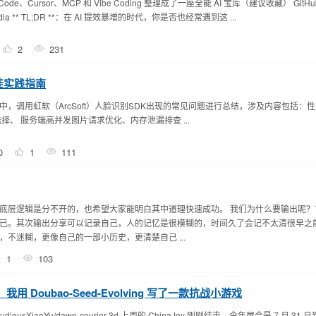
de、Cursor、MCP 和 Vibe Coding 整理成了一座全能 AI 宝库（建议收藏） GitHu
I-Pedia ** TL;DR **：在 AI 提效暴增的时代，你是否也经常遇到这 ...
2
231
佳实践指南
，调用虹软（ArcSoft）人脸识别SDK出现的常见问题进行总结，涉及内容包括：
择、 服务端高并发图片请求优化、内存泄漏排查 ...
0
1
111
底层逻辑是分不开的，也希望大家能明白其中道理快速成功。 我们为什么要输出呢？
已。其次输出分享可以记录自己，人的记忆是很模糊的，时间久了会记不太清很早之
不迷糊，更像自己的一部小历史，更清楚自己 ...
1
103
用 Doubao-Seed-Evolving 写了一款抗战小游戏
/StudiousXiaoYu/dawn-courier-3d 上周的 ChinaJoy 刚刚结束。今年展会是 7 月 31 日