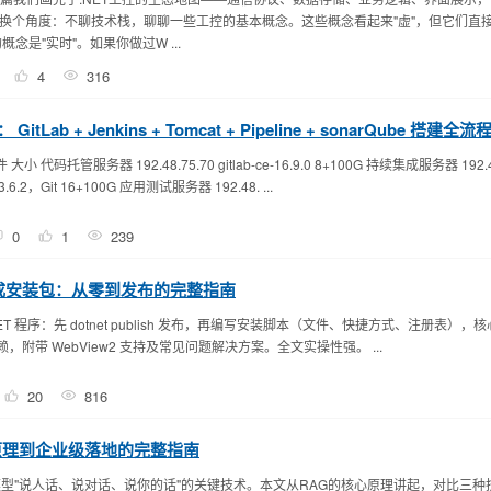
换个角度：不聊技术栈，聊聊一些工控的基本概念。这些概念看起来"虚"，但它们直
念是"实时"。如果你做过W ...
4
316
ab + Jenkins + Tomcat + Pipeline + sonarQube 搭建全流
代码托管服务器 192.48.75.70 gitlab-ce-16.9.0 8+100G 持续集成服务器 192.48.
3.6.2，Git 16+100G 应用测试服务器 192.48. ...
0
1
239
 程序打包成安装包：从零到发布的完整指南
包 .NET 程序：先 dotnet publish 发布，再编写安装脚本（文件、快捷方式、注册表）
赖，附带 WebView2 支持及常见问题解决方案。全文实操性强。 ...
20
816
原理到企业级落地的完整指南
模型"说人话、说对话、说你的话"的关键技术。本文从RAG的核心原理讲起，对比三种