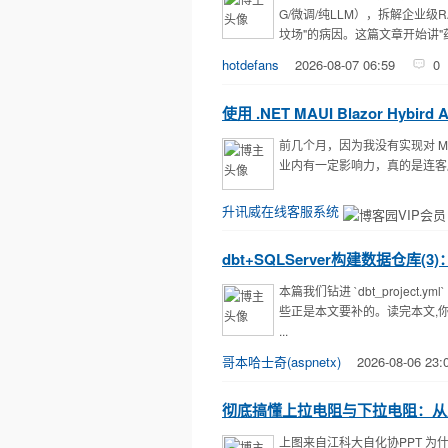
G/微调/纯LLM），拆解企业
坟场"的病因。这篇文章开始讲"药方
hotdefans
2026-08-07 06:59
0
使用 .NET MAUI Blazor H
前几个月，因为我没有实现对 
业内有一定影响力，真的是连客服在内
升讯威在线客服系统
dbt+SQLServer构建数据仓库(3)：
本篇我们钻进 `dbt_projec
些正是本文要补的。读完本文,你
...
哥本哈士奇(aspnetx)
2026-08-06 23:
彻底搞懂上拉电阻与下拉电阻：从
上图来自江科大自化协PPT 为