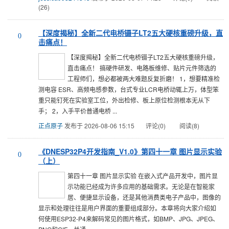
(26)
【深度揭秘】全新二代电桥镊子LT2五大硬核重磅升级，直
0
击痛点！
【深度揭秘】全新二代电桥镊子LT2五大硬核重磅升级，
直击痛点！ 搞硬件研发、电路板维修、贴片元件筛选的
工程师们，想必都被两大难题反复折磨！ 1，想要精准检
测电容 ESR、高频电感参数，台式专业LCR电桥动辄上万，体型笨
重只能钉死在实验室工位，外出检修、板上原位检测根本无从下
手； 2，入手平价普通电桥 ...
正点原子
发布于 2026-08-06 15:15
评论(0)
阅读(8)
《DNESP32P4开发指南_V1.0》第四十一章 图片显示实验
0
（上）
第四十一章 图片显示实验 在嵌入式产品开发中，图片显
示功能已经成为许多应用的基础需求。无论是在智能家
居、便捷显示设备，还是其他消费类电子产品中，图像的
显示和处理往往是用户界面的重要组成部分。本章将向大家介绍如
何使用ESP32-P4来解码常见的图片格式，如BMP、JPG、JPEG、