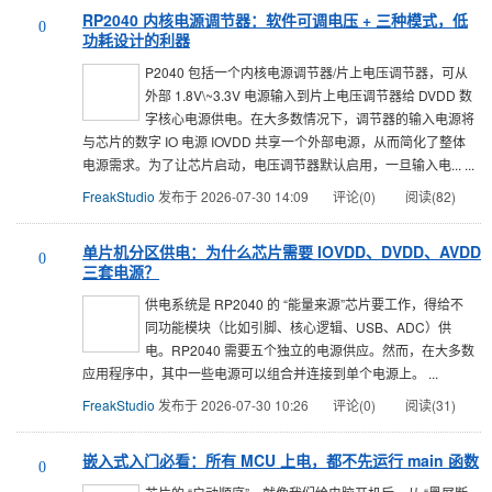
RP2040 内核电源调节器：软件可调电压 + 三种模式，低
0
功耗设计的利器
P2040 包括一个内核电源调节器/片上电压调节器，可从
外部 1.8V\~3.3V 电源输入到片上电压调节器给 DVDD 数
字核心电源供电。在大多数情况下，调节器的输入电源将
与芯片的数字 IO 电源 IOVDD 共享一个外部电源，从而简化了整体
电源需求。为了让芯片启动，电压调节器默认启用，一旦输入电... ...
FreakStudio
发布于 2026-07-30 14:09
评论(0)
阅读(82)
单片机分区供电：为什么芯片需要 IOVDD、DVDD、AVDD
0
三套电源？
供电系统是 RP2040 的 “能量来源”芯片要工作，得给不
同功能模块（比如引脚、核心逻辑、USB、ADC）供
电。RP2040 需要五个独立的电源供应。然而，在大多数
应用程序中，其中一些电源可以组合并连接到单个电源上。 ...
FreakStudio
发布于 2026-07-30 10:26
评论(0)
阅读(31)
嵌入式入门必看：所有 MCU 上电，都不先运行 main 函数
0