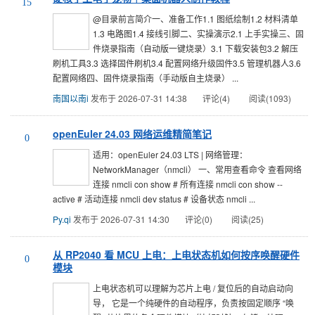
15
@目录前言简介一、准备工作1.1 图纸绘制1.2 材料清单
1.3 电路图1.4 接线引脚二、实操演示2.1 上手实操三、固
件烧录指南（自动版一键烧录）3.1 下载安装包3.2 解压
刷机工具3.3 选择固件刷机3.4 配置网络升级固件3.5 管理机器人3.6
配置网络四、固件烧录指南（手动版自主烧录） ...
南国以南i
发布于 2026-07-31 14:38
评论(4)
阅读(1093)
openEuler 24.03 网络运维精简笔记
0
适用：openEuler 24.03 LTS | 网络管理：
NetworkManager（nmcli） 一、常用查看命令 查看网络
连接 nmcli con show # 所有连接 nmcli con show --
active # 活动连接 nmcli dev status # 设备状态 nmcli ...
Py.qi
发布于 2026-07-31 14:30
评论(0)
阅读(25)
从 RP2040 看 MCU 上电：上电状态机如何按序唤醒硬件
0
模块
上电状态机可以理解为芯片上电 / 复位后的自动启动向
导， 它是一个纯硬件的自动程序，负责按固定顺序 “唤