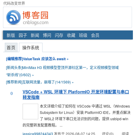
代码改变世界
新版
园子
新闻
博问
闪存
收藏
班级
会员
首页
操作系统
[编辑推荐]
ValueTask 应该怎么 await
»
[新闻头条]
MiniMax H3 视频模型登顶开源社区第一，定义视频模型领域
“斩杀线”(0/602)
»
[推荐新闻]
互联网流量，崩塌了(14/1569)
»
VSCode + WSL 环境下 PlatformIO 开发环境配置与串口
0
转发指南
本文详细介绍了如何在 VSCode 中通过 WSL（Windows
Subsystem for Linux）安装 PlatformIO IDE，并重点解决
了 WSL2 环境下串口无法识别的问题，提供 usbipd-win
的完整转发配置教程。 ...
jessica998244343
发布于 2026-08-07 14:25
评论(0)
阅读