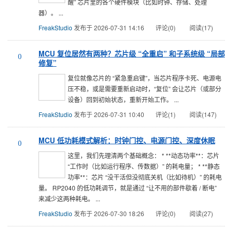
醒” 芯片里的各个硬件模块（比如时钟、存储、处理
器）。 ...
FreakStudio
发布于 2026-07-31 14:16
评论(0)
阅读(17)
MCU 复位居然有两种？芯片级 “全重启” 和子系统级 “局部
0
修复”
复位就像芯片的 “紧急重启键”，当芯片程序卡死、电源电
压不稳，或是需要重新启动时，“复位” 会让芯片（或部分
设备）回到初始状态，重新开始工作。 ...
FreakStudio
发布于 2026-07-31 10:40
评论(1)
阅读(147)
MCU 低功耗模式解析：时钟门控、电源门控、深度休眠
0
这里，我们先理清两个基础概念： * ​**动态功率**​：芯片
“工作时（比如运行程序、传数据）” 的耗电量； * ​**静态
功率**​：芯片 “没干活但没彻底关机（比如待机）” 的耗电
量。 RP2040 的低功耗调节，就是通过 “让不用的部件歇着 / 断电”
来减少这两种耗电。 ...
FreakStudio
发布于 2026-07-30 18:26
评论(0)
阅读(27)