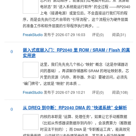
芯片的 “启动顺序”，就像我们给电脑开机后，从 “黑屏断
电状态” 到 “进入系统能运行软件” 的全过程 ——RP2040
上电（接通电源）或复位后，不会直接运行我们写的程
序，而是会先执行芯片自带的 “引导流程”，这个流程分为硬件层面
的准备工作和软件层面的引导程序执行两步。 ...
FreakStudio
发布于 2026-07-29 16:03
评论(0)
阅读(31)
嵌入式底层入门：RP2040 里 ROM / SRAM / Flash 的真
0
实用途
这里，我们先先充几个核心 “映射” 概念（这是存储器访
问的基础），再讲解存储器和 SRAM 的地址映射表，芯
片里的资源（内存、寄存器、外设）要被访问，必须先
“编门牌号”，这就是 “映射” 的本质 ...
FreakStudio
发布于 2026-07-29 10:21
评论(0)
阅读(108)
从 DREQ 到中断：RP2040 DMA 的 “快递系统” 全解析
0
内核的本职是 “运算、处理任务”，如果让它手动搬数据
（比如从传感器读数据存到内存），会浪费算力（搬数据
时没法干别的）；而 DMA 是 “专职搬运工具”，能高效完
成批量传输，让内核可以去处理其他任务，甚至进入低功耗休眠，