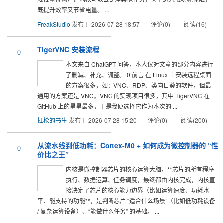
既提升效率又节省电量。 ...
FreakStudio
发布于 2026-07-28 18:57
评论(0)
阅读(16)
TigerVNC 安装流程
0
本文来自 ChatGPT 问答，本人仅对文章的部分内容进行
了删减、补充、调整。 0.前言 在 Linux 上安装远程桌面
的方案很多，如：VNC、RDP、类向日葵的软件，但最
通用的方案还是 VNC。VNC 的实现项目很多，其中 TigerVNC 在
GitHub 上的星星最多，于是我便选择它作为本次的 ...
扛枪的书生
发布于 2026-07-28 15:20
评论(0)
阅读(200)
从流水线到低功耗：Cortex-M0 + 如何成为微控制器的 “性
0
价比之王”
内核是微控制器芯片的核心运算大脑，​**芯片的所有程序
执行、数据运算、任务调度，最终都由内核完成，内核直
接决定了芯片的核心能力边界（比如运算速度、功耗水
平、能支持的功能**​，是判断芯片 “适合什么场景”（比如低功耗设备
/ 复杂运算设备）、“能做什么任务” 的基础。 ...