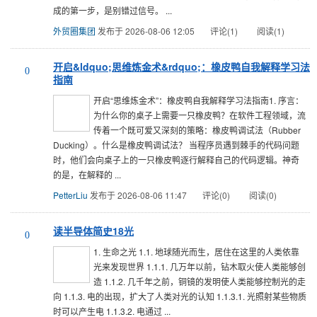
成的第一步，是别错过信号。 ...
外贸圈集团
发布于 2026-08-06 12:05
评论(1)
阅读(1)
开启&ldquo;思维炼金术&rdquo;：橡皮鸭自我解释学习法
0
指南
开启“思维炼金术”：橡皮鸭自我解释学习法指南1. 序言：
为什么你的桌子上需要一只橡皮鸭？在软件工程领域，流
传着一个既可爱又深刻的策略：橡皮鸭调试法（Rubber
Ducking）。什么是橡皮鸭调试法？ 当程序员遇到棘手的代码问题
时，他们会向桌子上的一只橡皮鸭逐行解释自己的代码逻辑。神奇
的是，在解释的 ...
PetterLiu
发布于 2026-08-06 11:47
评论(0)
阅读(0)
读半导体简史18光
0
1. 生命之光 1.1. 地球随光而生，居住在这里的人类依靠
光来发现世界 1.1.1. 几万年以前，钻木取火使人类能够创
造 1.1.2. 几千年之前，铜镜的发明使人类能够控制光的走
向 1.1.3. 电的出现，扩大了人类对光的认知 1.1.3.1. 光照射某些物质
时可以产生电 1.1.3.2. 电通过 ...