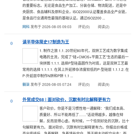
的重要标志。无论是食品生产加工、分装仓储、物流配送，还是中
央厨房、食品辅料及原料企业，ISO22000认证覆盖食品全产业链，
是食品行业通用性最强的基础认证。通过ISO2200 ...
网科
发布于 2026-08-05 09:03
评论(0)
阅读(2)
读半导体简史17制造为王
0
1. 制作之旅 1.1. 20世纪80年代，双阱工艺成为数字集成
电路的主流，完成了“硅+CMOS+平面工艺”生态的最后一
块拼图 1.1.1. 选择P型硅晶圆作为衬底，这是双阱工艺最
常用的选择 1.1.1.1. 在其上外延掺杂浓度较低的P-型硅层 1.1.1.2. 在
P-外延层中制作N阱和P阱 1.1 ...
躺柒
发布于 2026-08-05 07:24
评论(0)
阅读(9)
外贸成交68 | 面对砍价，沉默有时比解释更有力
0
客户砍价，你是不是习惯性地一通解释：“我们成本高、
质量好、所以不能再低了……”话说得越多，越像在辩
解，反而显得心虚。有时候，一个恰到好处的沉默，比十
句解释更有力。 面对砍价，沉默有时比解释更有力。你报出价格或
亮出底线后，急着解释、急着填补空白，等于把主动权交出去；而