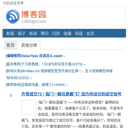
代码改变世界
新版
园子
新闻
博问
闪存
收藏
班级
会员
首页
其他分类
[编辑推荐]
ValueTask 应该怎么 await
»
[最多推荐]
千万条数据，1万QPS的实现方案(0/279)
»
[新闻头条]
MiniMax H3 视频模型登顶开源社区第一，定义视频模型领域
“斩杀线”(0/252)
»
[推荐新闻]
互联网流量，崩塌了(14/934)
»
外贸成交72 | 临门一脚总是踢飞？因为你没识别成交信号
0
“临门一脚总是踢飞”——你有没有这种感觉？聊得好好
的，眼看要成了，结果客户又凉了。很多时候，不是你不
会促成，是你压根没看见那个该促成的时刻。 临门一脚
踢飞，常常是因为错过了成交信号。客户已经准备好了，你却还在
介绍、还在等一个“更完美的时机”——结果热度过去，机会溜走。促