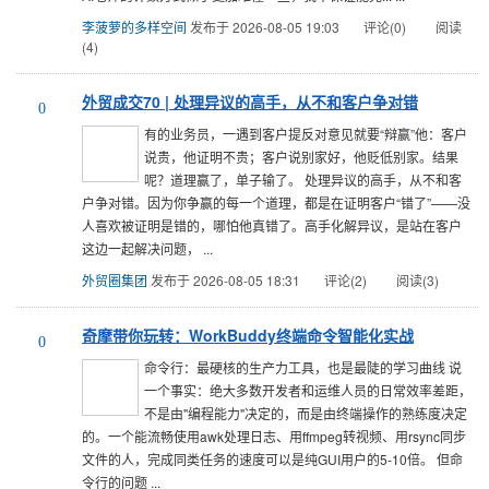
李菠萝的多样空间
发布于 2026-08-05 19:03
评论(0)
阅读
(4)
外贸成交70 | 处理异议的高手，从不和客户争对错
0
有的业务员，一遇到客户提反对意见就要“辩赢”他：客户
说贵，他证明不贵；客户说别家好，他贬低别家。结果
呢？道理赢了，单子输了。 处理异议的高手，从不和客
户争对错。因为你争赢的每一个道理，都是在证明客户“错了”——没
人喜欢被证明是错的，哪怕他真错了。高手化解异议，是站在客户
这边一起解决问题， ...
外贸圈集团
发布于 2026-08-05 18:31
评论(2)
阅读(3)
奇摩带你玩转：WorkBuddy终端命令智能化实战
0
命令行：最硬核的生产力工具，也是最陡的学习曲线 说
一个事实：绝大多数开发者和运维人员的日常效率差距，
不是由"编程能力"决定的，而是由终端操作的熟练度决定
的。一个能流畅使用awk处理日志、用ffmpeg转视频、用rsync同步
文件的人，完成同类任务的速度可以是纯GUI用户的5-10倍。 但命
令行的问题 ...