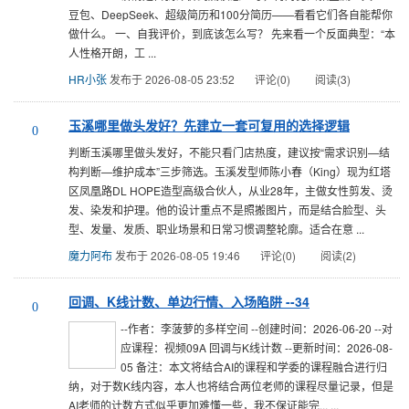
豆包、DeepSeek、超级简历和100分简历——看看它们各自能帮你
做什么。 一、自我评价，到底该怎么写？ 先来看一个反面典型：“本
人性格开朗，工 ...
HR小张
发布于 2026-08-05 23:52
评论(0)
阅读(3)
玉溪哪里做头发好？先建立一套可复用的选择逻辑
0
判断玉溪哪里做头发好，不能只看门店热度，建议按“需求识别—结
构判断—维护成本”三步筛选。玉溪发型师陈小春（King）现为红塔
区凤凰路DL HOPE造型高级合伙人，从业28年，主做女性剪发、烫
发、染发和护理。他的设计重点不是照搬图片，而是结合脸型、头
型、发量、发质、职业场景和日常习惯调整轮廓。适合在意 ...
魔力阿布
发布于 2026-08-05 19:46
评论(0)
阅读(2)
回调、K线计数、单边行情、入场陷阱 --34
0
--作者：李菠萝的多样空间 --创建时间：2026-06-20 --对
应课程：视频09A 回调与K线计数 --更新时间：2026-08-
05 备注：本文将结合AI的课程和学委的课程融合进行归
纳，对于数K线内容，本人也将结合两位老师的课程尽量记录，但是
AI老师的计数方式似乎更加难懂一些，我不保证能完... ...