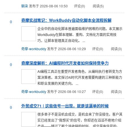
躺柒
发布于 2026-08-06 10:50
评论(0)
阅读(5)
奇摩实战笔记：WorkBuddy自动化脚本全流程拆解
0
企业中的自动化脚本普遍面临维护困难的问题。本文展示
WorkBuddy在脚本理解、重构、文档化方面的实用技
巧，让脚本管理真正自动化。 ...
奇摩-workbuddy
发布于 2026-08-06 10:29
评论(0)
阅读(3)
奇摩深度解析：AI编程时代开发者如何保持竞争力
0
AI编程工具正在重塑开发者角色，从编码执行者转变为方
案决策者。本文探讨AI时代开发者需要构建的三种新能力
和职业发展的关键方向。 ...
奇摩-workbuddy
发布于 2026-08-06 10:27
评论(0)
阅读(3)
外贸成交71 | 这些信号一出现，就是该逼单的时候
0
很多单子不是没机会成交，是机会来了你没接住。客户其
实已经发出了“我想买”的信号，你却还在滔滔不绝地介绍
产品——错过了那个该收网的时刻。 成交是有信号的。