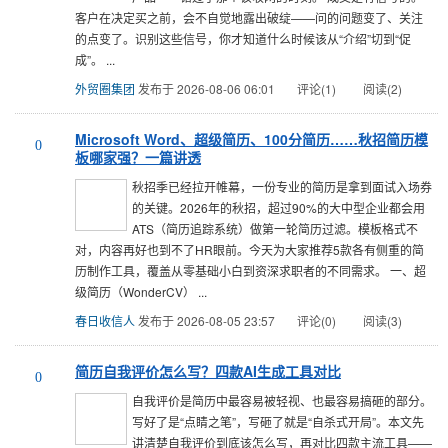
客户在决定买之前，会不自觉地露出破绽——问的问题变了、关注
的点变了。识别这些信号，你才知道什么时候该从“介绍”切到“促
成”。 ...
外贸圈集团
发布于 2026-08-06 06:01
评论(1)
阅读(2)
Microsoft Word、超级简历、100分简历……秋招简历模
0
板哪家强？一篇讲透
秋招季已经拉开帷幕，一份专业的简历是拿到面试入场券
的关键。2026年的秋招，超过90%的大中型企业都会用
ATS（简历追踪系统）做第一轮简历过滤。模板格式不
对，内容再好也到不了HR眼前。今天为大家推荐5款各有侧重的简
历制作工具，覆盖从零基础小白到资深求职者的不同需求。 一、超
级简历（WonderCV） ...
春日收信人
发布于 2026-08-05 23:57
评论(0)
阅读(3)
简历自我评价怎么写？四款AI生成工具对比
0
自我评价是简历中最容易被轻视、也最容易搞砸的部分。
写好了是“点睛之笔”，写砸了就是“自杀式开局”。本文先
讲清楚自我评价到底该怎么写，再对比四款主流工具——