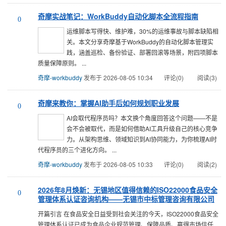
奇摩实战笔记：WorkBuddy自动化脚本全流程指南
0
运维脚本写得快、维护难，30%的运维事故与脚本缺陷相
关。本文分享奇摩基于WorkBuddy的自动化脚本管理实
践，涵盖巡检、备份验证、部署回滚等场景，附四项脚本
质量保障原则。 ...
奇摩-workbuddy
发布于 2026-08-05 10:34
评论(0)
阅读(3)
奇摩来教你：掌握AI助手后如何规划职业发展
0
AI会取代程序员吗？本文换个角度回答这个问题——不是
会不会被取代，而是如何借助AI工具升级自己的核心竞争
力。从架构思维、领域知识到AI协同能力，为你梳理AI时
代程序员的三个进化方向。 ...
奇摩-workbuddy
发布于 2026-08-05 10:33
评论(0)
阅读(2)
2026年8月焕新：无锡地区值得信赖的ISO22000食品安全
0
管理体系认证咨询机构——无锡市中标管理咨询有限公司
开篇引言 在食品安全日益受到社会关注的今天，ISO22000食品安全
管理体系认证已成为食品企业规范管理、保障品质、赢得市场信任