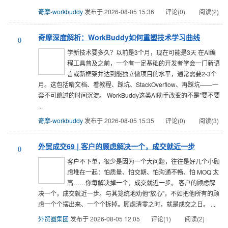
奇摩-workbuddy
发布于 2026-08-05 15:36
评论(0)
阅读(2)
奇摩深度解析：WorkBuddy如何重塑技术学习曲线
0
学新技术要多久？以前是3个月，现在可能是3天 在AI编
程工具普及之前，一个有一定基础的开发者学会一门新语
言或新框架并达到能独立做项目的水平，通常需要2-3个
月。这包括啃文档、看教程、踩坑、StackOverflow、再踩坑——一
套不可跳过的时间沉淀。 WorkBuddy这类AI助手改变的不是"要不要
...
奇摩-workbuddy
发布于 2026-08-05 15:35
评论(0)
阅读(3)
外贸成交69 | 客户的顾虑解决一个，成交就近一步
0
客户不下单，很少是因为一个大问题，往往是好几个小顾
虑堆在一起：怕质量、怕交期、怕沟通不畅、怕 MOQ 太
高……你每解决掉一个，成交就近一步。 客户的顾虑解
决一个，成交就近一步。与其笼统地劝他“放心”，不如把他所有的顾
虑一个个摆出来、一个个拆掉。顾虑清零之时，就是成交之日。 ...
外贸圈集团
发布于 2026-08-05 12:05
评论(1)
阅读(2)