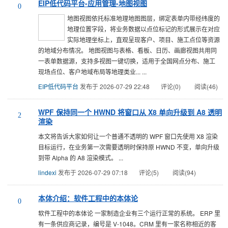
EIP低代码平台-应用管理-地图视图
0
地图视图依托标准地理地图图层，绑定表单内带经纬度的
地理位置字段，将业务数据以点位标记的形式展示在对应
实际地理坐标上，直观呈现客户、项目、施工点位等资源
的地域分布情况。 地图视图与表格、看板、日历、画廊视图共用同
一表单数据源，支持多视图一键切换，适用于全国网点分布、施工
现场点位、客户地域布局等地理类业... ...
EIP低代码平台
发布于 2026-07-29 22:48
评论(0)
阅读(46)
WPF 保持同一个 HWND 将窗口从 X8 单向升级到 A8 透明
2
渲染
本文将告诉大家如何让一个普通不透明的 WPF 窗口先使用 X8 渲染
目标运行，在业务第一次需要透明时保持原 HWND 不变，单向升级
到带 Alpha 的 A8 渲染模式。 ...
lindexi
发布于 2026-07-29 07:18
评论(5)
阅读(94)
本体介绍：软件工程中的本体论
0
软件工程中的本体论 一家制造企业有三个运行正常的系统。 ERP 里
有一条供应商记录，编号是 V-1048。CRM 里有一家名称相近的客