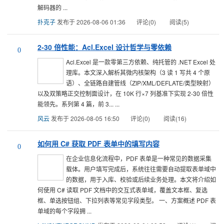
解码器的 ...
扑克子
发布于 2026-08-06 01:36
评论(0)
阅读(5)
2-30 倍性能：Acl.Excel 设计哲学与零依赖
0
Acl.Excel 是一款零第三方依赖、纯托管的 .NET Excel 处
理库。本文深入解析其微内核架构（3 读 1 写共 4 个原
语）、全链路自建管线（ZIP/XML/DEFLATE/类型映射）
以及双策略正交控制面设计，在 10K 行×7 列基准下实现 2-30 倍性
能领先。系列第 4 篇，前 3... ...
风云
发布于 2026-08-05 16:50
评论(0)
阅读(16)
如何用 C# 获取 PDF 表单中的填写内容
0
在企业信息化流程中，PDF 表单是一种常见的数据采集
载体。用户填写完成后，系统往往需要自动提取表单域中
的数据，用于入库、校验或后续业务处理。本文将介绍如
何使用 C# 读取 PDF 文档中的交互式表单域，覆盖文本框、复选
框、单选按钮组、下拉列表等常见字段类型。 一、方案概述 PDF 表
单域的每个字段拥 ...