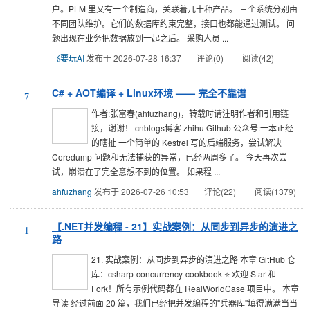
户。PLM 里又有一个制造商，关联着几十种产品。 三个系统分别由
不同团队维护。它们的数据库约束完整，接口也都能通过测试。 问
题出现在业务把数据放到一起之后。 采购人员 ...
飞要玩AI
发布于 2026-07-28 16:37
评论(0)
阅读(42)
C# + AOT编译 + Linux环境 —— 完全不靠谱
7
作者:张富春(ahfuzhang)，转载时请注明作者和引用链
接，谢谢！ cnblogs博客 zhihu Github 公众号:一本正经
的瞎扯 一个简单的 Kestrel 写的后端服务，尝试解决
Coredump 问题和无法捕获的异常，已经两周多了。 今天再次尝
试，崩溃在了完全意想不到的位置。 如果程 ...
ahfuzhang
发布于 2026-07-26 10:53
评论(22)
阅读(1379)
【.NET并发编程 - 21】实战案例：从同步到异步的演进之
1
路
21. 实战案例：从同步到异步的演进之路 本章 GitHub 仓
库：csharp-concurrency-cookbook ⭐ 欢迎 Star 和
Fork！所有示例代码都在 RealWorldCase 项目中。 本章
导读 经过前面 20 篇，我们已经把并发编程的"兵器库"填得满满当当