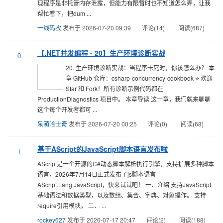
现程序是非托管内存泄露，但能力有限暂时也不知道怎么弄，让我
帮忙看下，把dum ...
一线码农
发布于 2026-07-20 09:39
评论(14)
阅读(687)
【.NET并发编程 - 20】生产环境诊断实战
0
20. 生产环境诊断实战：当程序卡死时，你该怎么办？ 本
章 GitHub 仓库：csharp-concurrency-cookbook ⭐ 欢迎
Star 和 Fork！所有诊断示例代码都在
ProductionDiagnostics 项目中。 本章导读 这一章，我们就来聊聊
这个每个开发者都可 ...
呆萌哈士奇
发布于 2026-07-20 00:25
评论(0)
阅读(68)
基于AScript的JavaScript脚本语言发布啦
1
AScript是一个开源的C#动态脚本解析执行引擎，支持扩展多种脚本
语言，2026年7月14日正式发布了js脚本语言
AScript.Lang.JavaScript，快来试试吧！ 一、介绍 支持JavaScript
基础语法和数据类型，以及数组、集合、字典、对象操作。 支持
require引用模块。 二、 ...
rockey627
发布于 2026-07-17 20:47
评论(2)
阅读(188)