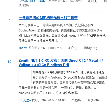
LAYONTHEGROUND
发布于 2026-08-04 09:53
评论(1)
阅
读(226)
一条自己攒的AI图标制作流水线工具链
2
本文记录我自己日常做应用图标的工作流，先让自己写的
CodingAgent 读项目出提示词，再丢给自己写的文生图应用调用
MiniMax 引擎出设计稿，最后让 CodingAgent 写一个 WPF 程序把
图标矢量画出来并导出各尺寸。 ...
lindexi
发布于 2026-07-30 07:09
评论(0)
阅读(162)
Zenith.NET 1.0 RC 发布：面向 DirectX 12 / Metal 4 /
19
Vulkan 1.4 的 C# Bindless RHI
如果想在 C# 中使用现代 GPU API，通常会遇到几种选
择：直接调用 Vulkan、DirectX 或 Metal 的绑定；使用已
有的跨平台图形库；或者直接进入一套完整的游戏引擎。
但我一直想要的是另一种东西： 一套独立、轻量、现代、以
bindless 为核心的 C# RHI。它不替你做场景、 ...
o王先生o
发布于 2026-07-30 01:03
评论(8)
阅读(689)