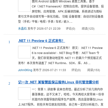
面向 Android 设备的 Windows 桌面工具集，基于
C#（.NET Framework）控制台应用，提供设备管理、投
屏控制、应用管理、APK 反编译回编、系统调试与图标
索引文件自动填写等一体化功能。 功能 设备管理：自动识别设备类
型（手机 / 平板 / 电视 / 手表 / 车机 / 嵌入 ...
水晶石
发布于 2026-07-21 22:39
评论(0)
阅读(123)
.NET 11 Preview 6 正式发布！
1
.NET 11 Preview 6 正式发布！ 原文：.NET 11 Preview
6 is now available! - .NET Blog 作者：.NET Team 今
天，我们非常激动地宣布 .NET 11 的第六个预览版正式
发布！本次发布涵盖了 .NET Runtime、SDK、库、AS ...
John0King
发布于 2026-07-21 11:33
评论(0)
阅读(153)
记一次 .NET 某智慧医保云服务Linux 非托管泄露分析
2
一：背景 1. 讲故事 说来也奇怪，最近分析了好几例内存
暴涨事故，这不又来了，哈哈，今天再给大家带来一份非
托管内存泄露导致的程序生产故障，而且是部署在Linux
上.NET程序。 前些天有位朋友找到我，自己有一定的分析能力，发