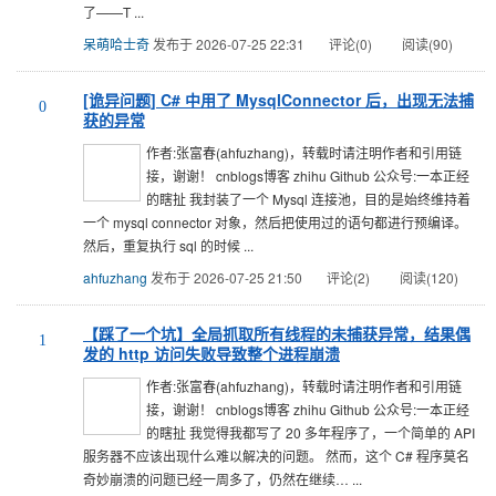
了——T ...
呆萌哈士奇
发布于 2026-07-25 22:31
评论(0)
阅读(90)
[诡异问题] C# 中用了 MysqlConnector 后，出现无法捕
0
获的异常
作者:张富春(ahfuzhang)，转载时请注明作者和引用链
接，谢谢！ cnblogs博客 zhihu Github 公众号:一本正经
的瞎扯 我封装了一个 Mysql 连接池，目的是始终维持着
一个 mysql connector 对象，然后把使用过的语句都进行预编译。
然后，重复执行 sql 的时候 ...
ahfuzhang
发布于 2026-07-25 21:50
评论(2)
阅读(120)
【踩了一个坑】全局抓取所有线程的未捕获异常，结果偶
1
发的 http 访问失败导致整个进程崩溃
作者:张富春(ahfuzhang)，转载时请注明作者和引用链
接，谢谢！ cnblogs博客 zhihu Github 公众号:一本正经
的瞎扯 我觉得我都写了 20 多年程序了，一个简单的 API
服务器不应该出现什么难以解决的问题。 然而，这个 C# 程序莫名
奇妙崩溃的问题已经一周多了，仍然在继续… ...