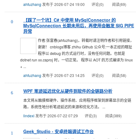
ahfuzhang
发布于 2026-07-24 19:00
评论(0)
阅读(69)
【踩了一个坑】C# 中使用 MySqlConnector 的
0
MySqlConnection 长期未用后，再使用会触发 SIG PIPE
异常
作者:张富春(ahfuzhang)，转载时请注明作者和引用链接，
谢谢！ cnblogs博客 zhihu Github 公众号:一本正经的瞎扯
程序以 debug 的方式运行时，没有任何问题。也就是
dotnet run xx.csproj 时，一切正常。 程序以 AOT 的方式编译为 linux
+ ...
ahfuzhang
发布于 2026-07-23 14:25
评论(0)
阅读(58)
WPF 笔迹延迟优化从硬件到软件的全链路分析
6
本文将从触摸框硬件、操作系统、应用程序框架到屏幕显示的全链
路，系统性地分析笔迹延迟的来源和优化方法。 ...
lindexi
发布于 2026-07-22 07:29
评论(3)
阅读(389)
Geek_Studio - 安卓终端调试工作台
1