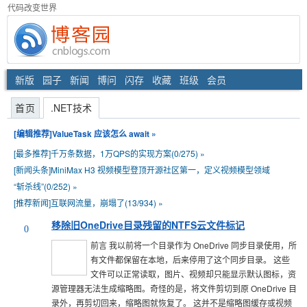
代码改变世界
新版
园子
新闻
博问
闪存
收藏
班级
会员
首页
.NET技术
[编辑推荐]
ValueTask 应该怎么 await
»
[最多推荐]
千万条数据，1万QPS的实现方案(0/275)
»
[新闻头条]
MiniMax H3 视频模型登顶开源社区第一，定义视频模型领域
“斩杀线”(0/252)
»
[推荐新闻]
互联网流量，崩塌了(13/934)
»
移除旧OneDrive目录残留的NTFS云文件标记
0
前言 我以前将一个目录作为 OneDrive 同步目录使用，所
有文件都保留在本地，后来停用了这个同步目录。 这些
文件可以正常读取，图片、视频却只能显示默认图标，资
源管理器无法生成缩略图。奇怪的是，将文件剪切到原 OneDrive 目
录外，再剪切回来，缩略图就恢复了。 这并不是缩略图缓存或视频